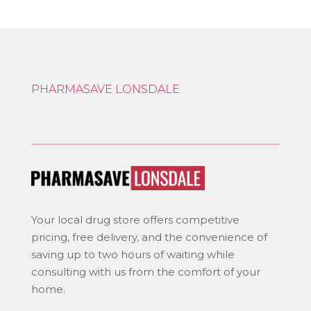
PHARMASAVE LONSDALE
Your local drug store offers competitive
pricing, free delivery, and the convenience of
saving up to two hours of waiting while
consulting with us from the comfort of your
home.