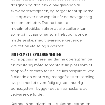
designen og den enkle navigasjonen til
skrivebordsversjonen, og sørger for at spillerne
ikke opplever noe aspekt når de beveger seg
mellom enheter. Denne todelte
mobilmetodikken sikrer at alle spillere kan
spille på nvcasino når som helst og hvor de
måtte ønske, med tilsvarende krevende
kvalitet på ytelse og sikkerhet.
DIN FREMSTE SPILLHUB VENTER
For å oppsummere har denne operatøren på
en mesterlig måte sementert sin plass som et
toppnivåalternativ for online kasinospillere. Ved
å blande en enorm og mangefasettert samling
av spill med et overdådig og kontinuerlig
bonussystem, bygger det en atmosfære av
vedvarende fordel.
Kasinoets hengivenhet til sikkerhet, sammen