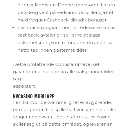
etter velkomsten. Denne operatøren har en
betydelig vekt på vedvarende spillerlojalitet
med frequenCashback-tilbud: t bonuser.
Cashback-programmer: Tilstedeværelsen av
cashback-avtaler gir spillerne et slags
sikkerhetsnett, som refunderer en andel av
netto tap innen bestemte tider.
Dette omfattende bonusrammeverket
garanterer at spillere fra alle bakgrunner føler
seg r
espektert.
NVCASINO-MOBILAPP
I en tid hvor bekvemmelighet er avgjørende,
er muligheten til å spille fra hvor som helst ikke
lenger noe ekstra – det er et must. nv casino
skiller seg ut på dette området, og leverer en