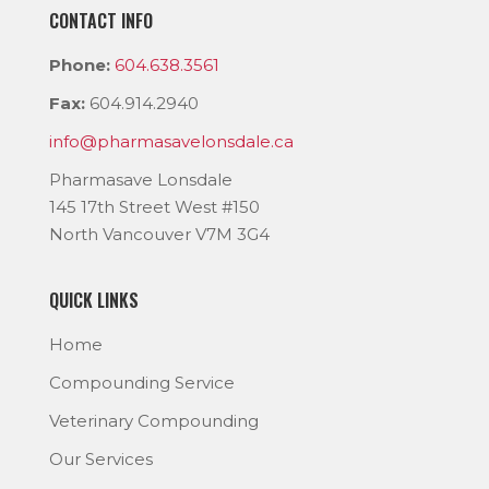
CONTACT INFO
Phone:
604.638.3561
Fax:
604.914.2940
info@pharmasavelonsdale.ca
Pharmasave Lonsdale
145 17th Street West #150
North Vancouver V7M 3G4
QUICK LINKS
Home
Compounding Service
Veterinary Compounding
Our Services